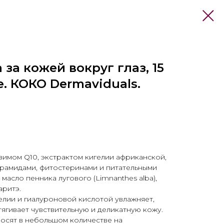
 за кожей вокруг глаз, 15
. КОКО Dermaviduals.
зимом Q10, экстрактом кигелии африканской,
ерамидами, фитостеринами и питательными
 масло пенника лугового (Limnanthes alba),
аритэ.
елии и гиалуроновой кислотой увлажняет,
тягивает чувствительную и деликатную кожу.
осят в небольшом количестве на