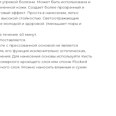
и угревой болезни. Может быть использована и
жненной кожи. Создает более прозрачный и
овый эффект. Проста в нанесении, легко
т высокой стойкостью. Светоотражающие
ее молодой и здоровой. Уменьшает поры и
 течение 40 минут.
поставляется.
те с прессованной основой не является
я, его функция исключительно эстетическая,
знения. Для нанесения основы используйте Кисть
номерного кроющего слоя или спонж Flocked
ного слоя. Можно наносить влажным и сухим