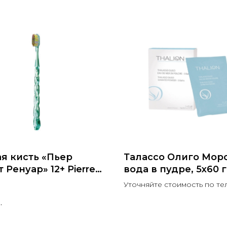
я кисть «Пьер
Талассо Олиго Мор
 Ренуар» 12+ Pierre-
вода в пудре, 5x60 г
te Renoir
de mer en poudre.
Уточняйте стоимость по т
arotte
THALION
.