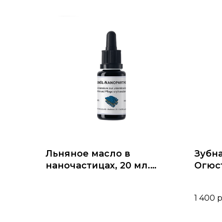
Льняное масло в
Зубна
наночастицах, 20 мл.
Огюст
Leinol-Nanopartikel. КОКО
Augus
Dermaviduals
Montc
1 400
р