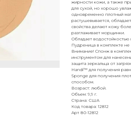
жирности кожи, а также пр
для сухой, но хорошо увла
одновременно плотный мат
растушевывается, обладае
свойства делают кожу бол
разглаживает морщинки.
Обладает водостойкостью в
Пудреница в комплекте не 
Внимание! Спонж в комплек
инструментом для нанесени
защита зеркальца от загря
Handi™ для получения рав
Sponge для получения плот
способом.
Возраст: любой.
Объем: 9,9 г.
Страна: США
Код товара: 12812
Арт 80-12812