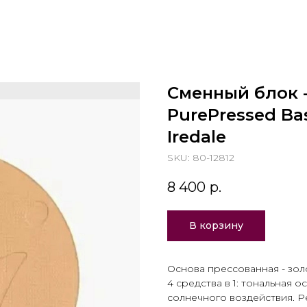
Сменный блок -
PurePressed Ba
Iredale
SKU:
80-12812
8 400
р.
В корзину
Основа прессованная - зол
4 средства в 1: тональная о
солнечного воздействия. Р