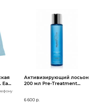
ская
Активизирующий лосьон
. Eau
200 мл Pre-Treatment
HydroPeptide
елефону
6 600
р.